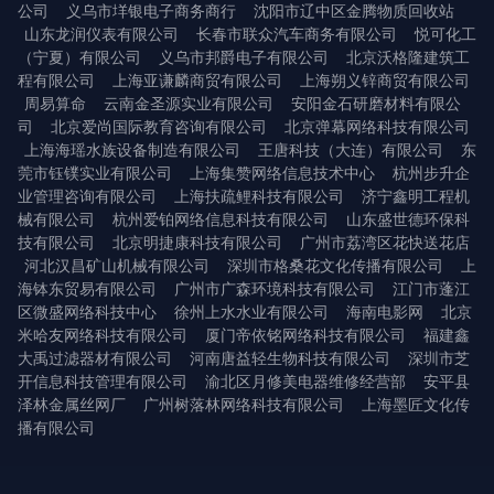
公司
义乌市垟银电子商务商行
沈阳市辽中区金腾物质回收站
山东龙润仪表有限公司
长春市联众汽车商务有限公司
悦可化工
（宁夏）有限公司
义乌市邦爵电子有限公司
北京沃格隆建筑工
程有限公司
上海亚谦麟商贸有限公司
上海朔义锌商贸有限公司
周易算命
云南金圣源实业有限公司
安阳金石研磨材料有限公
司
北京爱尚国际教育咨询有限公司
北京弹幕网络科技有限公司
上海海瑶水族设备制造有限公司
王唐科技（大连）有限公司
东
莞市钰镤实业有限公司
上海集赞网络信息技术中心
杭州步升企
业管理咨询有限公司
上海扶疏鲤科技有限公司
济宁鑫明工程机
械有限公司
杭州爱铂网络信息科技有限公司
山东盛世德环保科
技有限公司
北京明捷康科技有限公司
广州市荔湾区花快送花店
河北汉昌矿山机械有限公司
深圳市格桑花文化传播有限公司
上
海钵东贸易有限公司
广州市广森环境科技有限公司
江门市蓬江
区微盛网络科技中心
徐州上水水业有限公司
海南电影网
北京
米哈友网络科技有限公司
厦门帝依铭网络科技有限公司
福建鑫
大禹过滤器材有限公司
河南唐益轻生物科技有限公司
深圳市芝
开信息科技管理有限公司
渝北区月修美电器维修经营部
安平县
泽林金属丝网厂
广州树落林网络科技有限公司
上海墨匠文化传
播有限公司