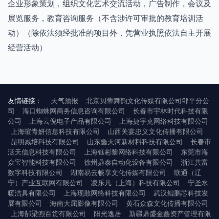
企业形象策划，组织文化艺术交流活动，广告制作，会议及
展览服务，教育咨询服务（不含涉许可审批的教育培训活
动）（除依法须经批准的项目外，凭营业执照依法自主开展
经营活动）
友情链接：
天气预报
北京贝蒂舞韵文化传媒有限公司邹平分公
司
海口蜘蛛网商务信息咨询有限公司
长春市宇林时代科技有限
公司
上海云倪电子产品有限公司
上海捷宇克网络科技有限公司
上海暄青妍信息科技有限公司
山西关宴忠义文化传播有限公司
昆明臧培科技有限公司
山东鑫天河新材料科技有限公司
长春市
涵天信息科技有限公司
上海钰彬黎网络科技有限公司
东莞市海
众宝智能科技有限公司
徐州鼎泰自动化设备有限公司
浙江共富
数字科技有限公司
湖南易云畅享文化传媒有限公司
联通（辽
宁）产业互联网有限公司
凌乐凡（上海）科技有限公司
宁圣水
暖洁具有限公司
上海现敢网络科技有限公司
武汉鲲鹏芯科技发
展有限公司
海南大屈影像有限公司
黄石众森文化传播有限公司
上海郜梁煦百货有限公司
阳光逸居
新疆鼎盛金鑫资产管理有限